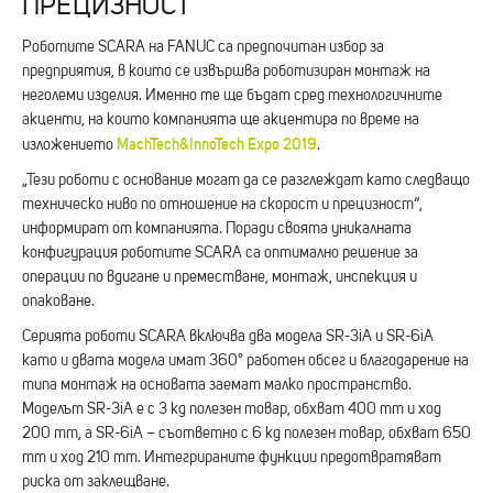
ПРЕЦИЗНОСТ
Роботите SCARA на FANUC са предпочитан избор за
предприятия, в които се извършва роботизиран монтаж на
неголеми изделия. Именно те ще бъдат сред технологичните
акценти, на които компанията ще акцентира по време на
MachTech&InnoTech Expo 2019
изложението
.
„Тези роботи с основание могат да се разглеждат като следващо
техническо ниво по отношение на скорост и прецизност“,
информират от компанията. Поради своята уникалната
конфигурация роботите SCARA са оптимално решение за
операции по вдигане и преместване, монтаж, инспекция и
опаковане.
Серията роботи SCARA включва два модела SR-3iA и SR-6iA
като и двата модела имат 360° работен обсег и благодарение на
типа монтаж на основата заемат малко пространство.
Моделът SR-3iA е с 3 kg полезен товар, обхват 400 mm и ход
200 mm, а SR-6iA – съответно с 6 kg полезен товар, обхват 650
mm и ход 210 mm. Интегрираните функции предотвратяват
риска от заклещване.