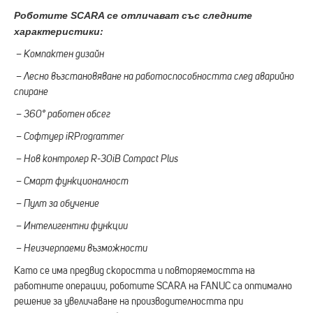
Роботите SCARA се отличават със следните
характеристики:
– Компактен дизайн
– Лесно възстановяване на работоспособността след аварийно
спиране
– 360° работен обсег
– Софтуер iRProgrammer
– Нов контролер R-30iB Compact Plus
– Смарт функционалност
– Пулт за обучение
– Интелигентни функции
– Неизчерпаеми възможности
Като се има предвид скоростта и повторяемостта на
работните операции, роботите SCARA на FANUC са оптимално
решение за увеличаване на производителността при