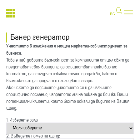
BG
Банер генератор
Участието в изложения е мощен маркетингов инструмент за
бизнеса.
Това е най-добрата възможност за компаниите от цял свят да
представят своя брандинг, да осъществят преки бизнес
контакти, да осигурят изключителни продажби, както и
възможност да проучат и изследват пазари.
Ако искате да подсилите участието си и да излъчите
специфично послание, изпратете лична покана до всички Ваши
потенциални клиенти, които бихте искали да видите на Вашия
щанд.
1. Изберете зала
2. Въведете номер на щанд: