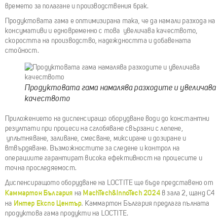
времето за полагане и производствения брак.
Продуктовата гама е оптимизирана така, че да намали разхода на
консумативи и едновременно с това увеличава качеството,
скоростта на производство, надеждността и добавената
стойност.
Продуктовата гама намалява разходите и увеличава
качеството
Приложението на диспенсиращо оборудване води до константни
резултати при процеси на сглобяване свързани с лепене,
уплътняване, заливане, смесване, миксиране и дозиране и
втвърдяване. Възможностите за следене и контрол на
операциите гарантират висока ефективност на процесите и
точна проследяемост.
Диспенсиращото оборудване на LOCTITE ще бъде представено от
Каммартон България
MachTech&InnoTech 2024
на
в зала 2, щанд С4
Интер Експо Център
на
. Каммартон България предлага пълната
продуктова гама продукти на LOCTITE.