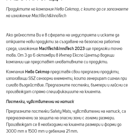
Продуктите на компания Нево Сектор, с които да се запознаете
на изложение MachTech&InnoTech
Ако дейността Ви е в сферата на индустрията и искате да
откриете нови продукти за създаване на безопасна работна
MachTech&InnoTech 2023
среда, изложение
ще прeдложи точно
това. От 3 до 6 октомври в Интер Експо Център водещи
компании ще представят иновативните си продукти.
Нево Сектор
Компания
представя свои предпазни продукти,
използващи SSZ сензорни елементи, които генерират сигнал при
силово въздействие. Предпазните постелки, бъмпери и лайсни се
произвеждат спрямо спецификациите на клиента.
Постелки, чувствителни на натиск
Предпазните постелки Safety Mats, чувствителни на натиск, са
предназначени за защита на опасни зони с големи размери.
Произвеждат се в необходими на клиента размери и форми до
3000 mm x 1500 mm и дебелина 21 mm.