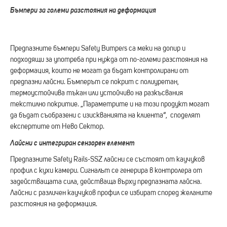
Бъмпери за големи разстояния на деформация
Предпазните бъмпери Safety Bumpers са меки на допир и
подходящи за употреба при нужда от по-големи разстояния на
деформация, които не могат да бъдат контролирани от
предпазни лайсни. Бъмперът се покрит с полиуретан,
термоустойчива тъкан или устойчиво на разкъсвания
текстилно покритие. „Параметрите и на този продукт могат
да бъдат съобразени с изискванията на клиента“, споделят
експертите от Нево Сектор.
Лайсни с интегриран сензорен елемент
Предпазните Safety Rails-SSZ лайсни се състоят от каучуков
профил с кухи камери. Сигналът се генерира в контролера от
задействащата сила, действаща върху предпазната лайсна.
Лайсни с различен каучуков профил се избират според желаните
разстояния на деформация.