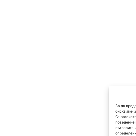
За да пред
бисквитки 
Съгласието
поведение 
съгласите 
определени