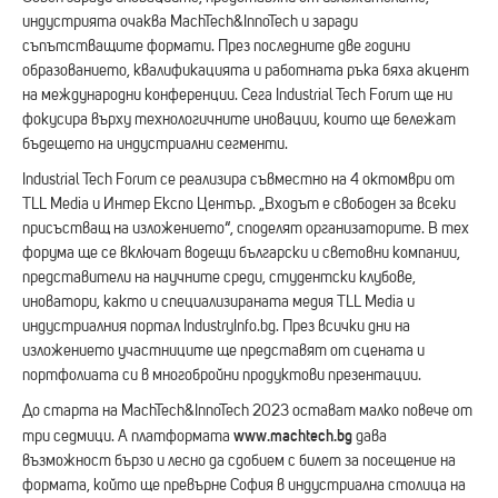
индустрията очаква MachTech&InnoTech и заради
съпътстващите формати. През последните две години
образованието, квалификацията и работната ръка бяха акцент
на международни конференции. Сега Industrial Tech Forum ще ни
фокусира върху технологичните иновации, които ще бележат
бъдещето на индустриални сегменти.
Industrial Tech Forum се реализира съвместно на 4 октомври от
TLL Media и Интер Експо Център. „Входът е свободен за всеки
присъстващ на изложението“, споделят организаторите. В тех
форума ще се включат водещи български и световни компании,
представители на научните среди, студентски клубове,
иноватори, както и специализираната медия TLL Media и
индустриалния портал IndustryInfo.bg. През всички дни на
изложението участниците ще представят от сцената и
портфолиата си в многобройни продуктови презентации.
До старта на MachTech&InnoTech 2023 остават малко повече от
www.machtech.bg
три седмици. А платформата
дава
възможност бързо и лесно да сдобием с билет за посещение на
формата, който ще превърне София в индустриална столица на