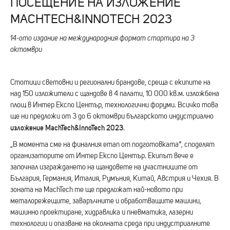
ПОСЕЩЕНИЕ НА ИЗЛОЖЕНИЕ
MACHTECH&INNOTECH 2023
14-ото издание на международния формат стартира на 3
октомври
Стотици световни и регионални брандове, среща с екипите на
над 150 изложители с щандове в 4 палати, 10 000 кв.м. изложбена
площ в Интер Експо Център, технологични форуми. Всичко това
ще ни предложи от 3 до 6 октомври българското индустриално
изложение MachTech&InnoTech 2023
.
„В момента сме на финалния етап от подготовката“, споделят
организаторите от Интер Експо Център. Екипът вече е
започнал изграждането на щандовете на участниците от
България, Германия, Италия, Румъния, Китай, Австрия и Чехия. В
зоната на MachTech те ще предложат най-новото при
металорежещите, заваръчните и обработващите машини,
машинно проектиране, хидравлика и пневматика, лазерни
технологии и опазване на околната среда при индустриалните