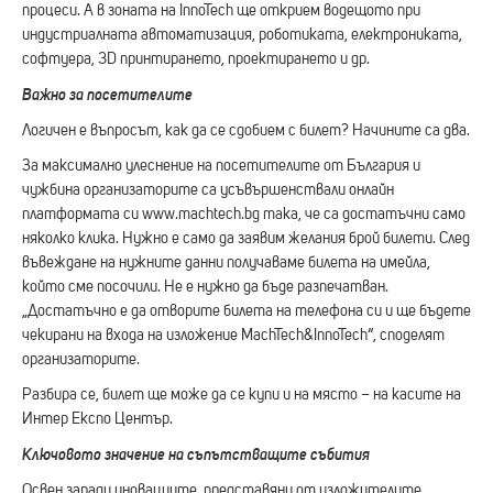
процеси. А в зоната на InnoTech ще открием водещото при
индустриалната автоматизация, роботиката, електрониката,
софтуера, 3D принтирането, проектирането и др.
Важно за посетителите
Логичен е въпросът, как да се сдобием с билет? Начините са два.
За максимално улеснение на посетителите от България и
чужбина организаторите са усъвършенствали онлайн
платформата си www.machtech.bg така, че са достатъчни само
няколко клика. Нужно е само да заявим желания брой билети. След
въвеждане на нужните данни получаваме билета на имейла,
който сме посочили. Не е нужно да бъде разпечатван.
„Достатъчно е да отворите билета на телефона си и ще бъдете
чекирани на входа на изложение MachTech&InnoTech“, споделят
организаторите.
Разбира се, билет ще може да се купи и на място – на касите на
Интер Експо Център.
Ключовото значение на съпътстващите събития
Освен заради иновациите, представяни от изложителите,