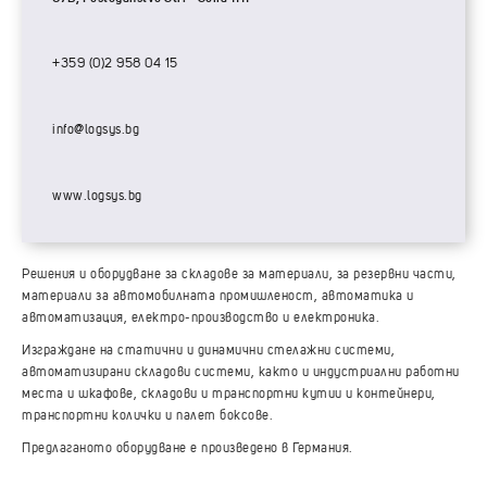
+359 (0)2 958 04 15
info@logsys.bg
www.logsys.bg
Решения и оборудване за складове за материали, за резервни части,
материали за автомобилната промишленост, автоматика и
автоматизация, електро-производство и електроника.
Изграждане на статични и динамични стелажни системи,
автоматизирани складови системи, както и индустриални работни
места и шкафове, складови и транспортни кутии и контейнери,
транспортни колички и палет боксове.
Предлаганото оборудване е произведено в Германия.