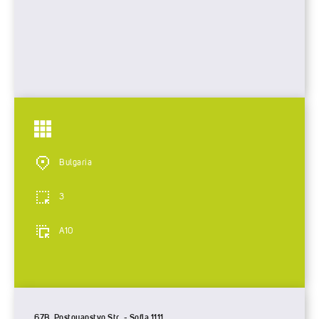
Bulgaria
3
A10
67B, Postoyanstvo Str. - Sofia 1111