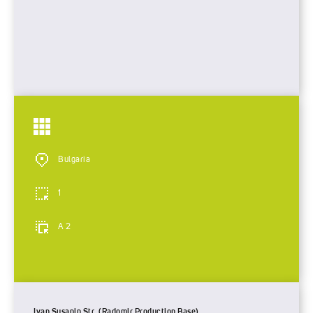
Bulgaria
1
A 2
Ivan Susanin Str. (Radomir Production Base)