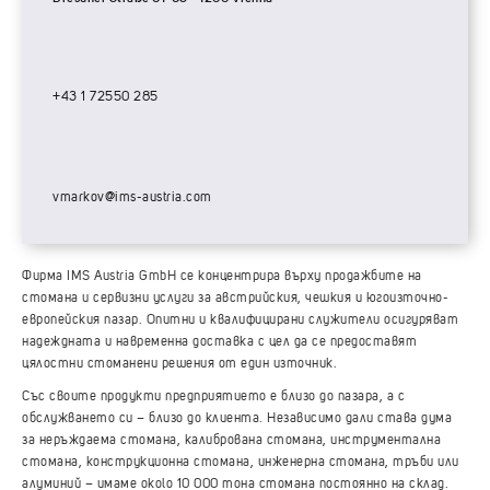
+43 1 72550 285
vmarkov@ims-austria.com
Фирма IMS Austria GmbH се концентрира върху продажбите на
стомана и сервизни услуги за австрийския, чешкия и югоизточно-
европейския пазар. Опитни и квалифицирани служители осигуряват
надеждната и навременна доставка с цел да се предоставят
цялостни стоманени решения от един източник.
Със своите продукти предприятието е близо до пазара, а с
обслужването си – близо до клиента. Независимо дали става дума
за неръждаема стомана, калибрована стомана, инструментална
стомана, конструкционна стомана, инженерна стомана, тръби или
алуминий – имаме okolo 10 000 тона стомана постоянно на склад.