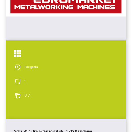
Bulgaria
1
D 7
Sofia, 454 Okolovrasten pat str., 1532 Kazichene