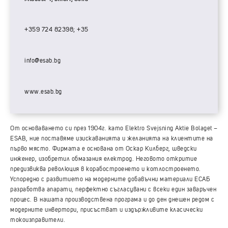
+359 724 82398; +35
info@esab.bg
www.esab.bg
От основаването си през 1904г. като Elektro Svejsning Aktie Bolaget –
ESAB, ние поставяме изискаванията и желанията на клиентите на
първо място. Фирмата е основана от Оскар Килберг, шведски
инженер, изобретил обмазания eлектрод. Неговото откритие
предизвиква революция в корабостроенето и котлостроенето.
Успоредно с развитието на модерните добавъчни материали ЕСАБ
разработва апарати, перфектно съгласувани с всеки един заваръчен
процес. В нашата производствена програма и до ден днешен редом с
модерните инвертори, присъстват и издържливите класически
токоизправители.