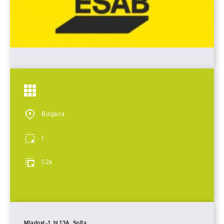
Bulgaria
1
C2a
Mladost-1, bl.13A, Sofia