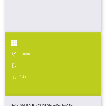
Bulgaria
3
A12a
Sofia 1404, P.O. Box 63 102 “Gotse Delchev” Blvd.