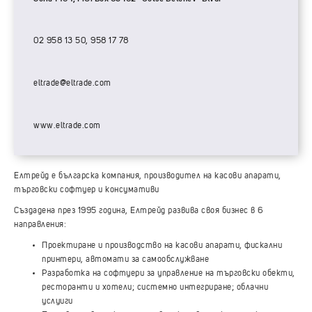
02 958 13 50, 958 17 78
eltrade@eltrade.com
www.eltrade.com
Елтрейд е българска компания, производител на касови апарати,
търговски софтуер и консумативи
Създадена през 1995 година, Елтрейд развива своя бизнес в 6
направления:
Проектиране и производство на касови апарати, фискални
принтери, автомати за самообслужване
Разработка на софтуери за управление на търговски обекти,
ресторанти и хотели; системно интегриране; облачни
услуиги