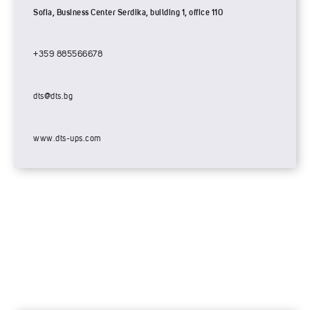
Sofia, Business Center Serdika, building 1, office 110
+359 885566678
dts@dts.bg
www.dts-ups.com