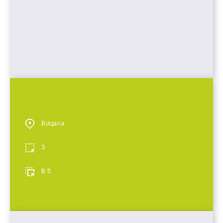
Bulgaria
3
B 5