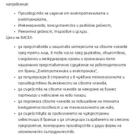
направления:
Производство на изделия от електротехниката и
електрониката,
Инженерингова, консултантска и развойна дейност,
Ремонтна дейност, търговия и услуги.
Цели на БАСЕЛ:
да представлява и защитава интересите на своите членове
пред трети лица, в това число пред държавни, обществени,
синдикални и международни органи и организации като
национално представително сдружение на работодателите
от бранш „Електротехника и електроника“,
да популяризира в страната и в чужбина технологичните и
производствени възможности на своите членове,
да съдейства на своите членове за намиране на бизнес
партньори и навлизане на нови пазари,
да подпомага своите членове за повишаване на тяхната
конкурентоспособност и на технологичното им ниво,
да съдействува за привличането на чуждестранни
инвестиции в бранша и да стимулира създаването на смесени
предприятия, кооперирани производства и други форми на
икономическо сътрудничество.