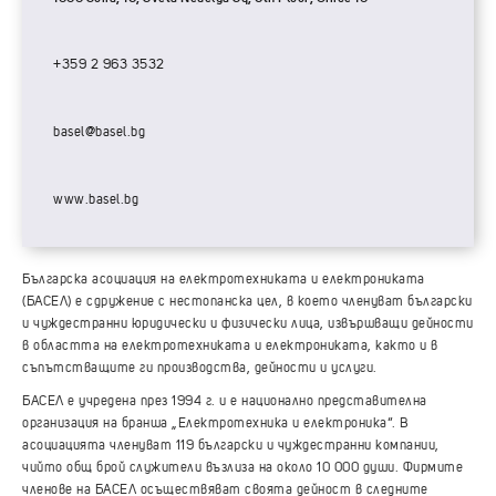
+359 2 963 3532
basel@basel.bg
www.basel.bg
Българска асоциация на електротехниката и електрониката
(БАСЕЛ) е сдружение с нестопанска цел, в което членуват български
и чуждестранни юридически и физически лица, извършващи дейности
в областта на електротехниката и електрониката, както и в
съпътстващите ги производства, дейности и услуги.
БАСЕЛ е учредена през 1994 г. и е национално представителна
организация на бранша „Електротехника и електроника“. В
асоциацията членуват 119 български и чуждестранни компании,
чийто общ брой служители възлиза на около 10 000 души. Фирмите
членове на БАСЕЛ осъществяват своята дейност в следните