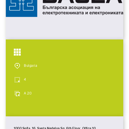
Bulgaria
4
A 20
1000 Sofia, 16, Sveta Nedelya Sq, 6th Floor, Office 10