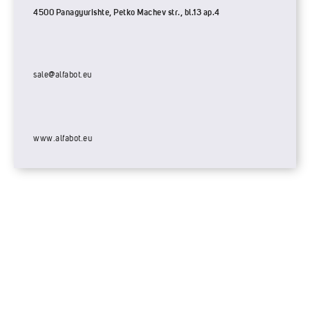
4500 Panagyurishte, Petko Machev str., bl.13 ap.4
sale@alfabot.eu
www.alfabot.eu