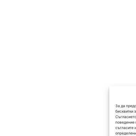
За да пред
бисквитки 
Съгласието
поведение 
съгласите 
определени