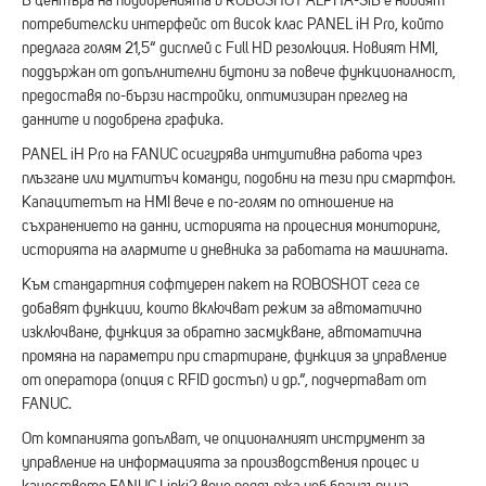
В центъра на подобренията в ROBOSHOT ALPHA-SiB е новият
потребителски интерфейс от висок клас PANEL iH Pro, който
предлага голям 21,5“ дисплей с Full HD резолюция. Новият HMI,
поддържан от допълнителни бутони за повече функционалност,
предоставя по-бързи настройки, оптимизиран преглед на
данните и подобрена графика.
PANEL iH Pro на FANUC осигурява интуитивна работа чрез
плъзгане или мултитъч команди, подобни на тези при смартфон.
Капацитетът на HMI вече е по-голям по отношение на
съхранението на данни, историята на процесния мониторинг,
историята на алармите и дневника за работата на машината.
Към стандартния софтуерен пакет на ROBOSHOT сега се
добавят функции, които включват режим за автоматично
изключване, функция за обратно засмукване, автоматична
промяна на параметри при стартиране, функция за управление
от оператора (опция с RFID достъп) и др.“, подчертават от
FANUC.
От компанията допълват, че опционалният инструмент за
управление на информацията за производствения процес и