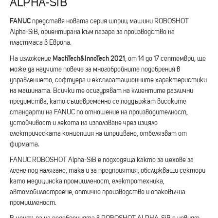
ALPHA-SIB
FANUC
представя новата серия шприц машини ROBOSHOT
Alpha-SiB, ориентирана към пазара за производство на
пластмаса в Европа.
MachTech&InnoTech 2021
На изложение
, от 14 до 17 септември, ще
може да научите повече за многобройните подобрения в
управлението, софтуера и експлоатационните характеристики
на машината. Всички те осигуряват на клиентите различни
предимства, като същевременно се поддържат високите
стандарти на FANUC по отношение на производителност,
устойчивост и лекота на използване чрез изцяло
електрическата концепция на шприцване, отбелязват от
фирмата.
FANUC ROBOSHOT Alpha-SiB е подходяща както за цехове за
леене под налягане, така и за предприятия, обслужващи сектори
като медицинска промишленост, електротехника,
автомобилостроене, оптично производство и опаковъчна
промишленост.