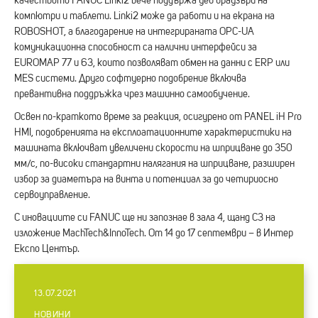
качеството FANUC Linki2 вече поддържа уеб браузъри на
компютри и таблети. Linki2 може да работи и на екрана на
ROBOSHOT, а благодарение на интегрираната OPC-UA
комуникационна способност са налични интерфейси за
EUROMAP 77 и 63, които позволяват обмен на данни с ERP или
MES системи. Друго софтуерно подобрение включва
превантивна поддръжка чрез машинно самообучение.
Освен по-краткото време за реакция, осигурено от PANEL iH Pro
HMI, подобренията на експлоатационните характеристики на
машината включват увеличени скорости на шприцване до 350
мм/с, по-високи стандартни налягания на шприцване, разширен
избор за диаметъра на винта и потенциал за до четириосно
сервоуправление.
С иновациите си FANUC ще ни запознае в зала 4, щанд С3 на
изложение MachTech&InnoTech. От 14 до 17 септември – в Интер
Експо Център.
13.07.2021
НОВИНИ