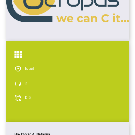
Israel
2
D 5
Ha-Tzoran 4, Netanya