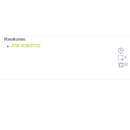
Изложител:
ATRI ROBOTICS
4
B1