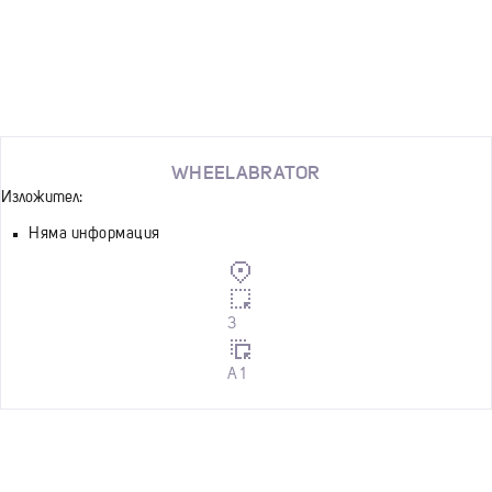
WHEELABRATOR
Изложител:
Няма информация
3
A 1