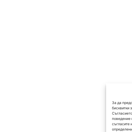
За да пред
бисквитки 
Съгласието
поведение 
съгласите 
определени