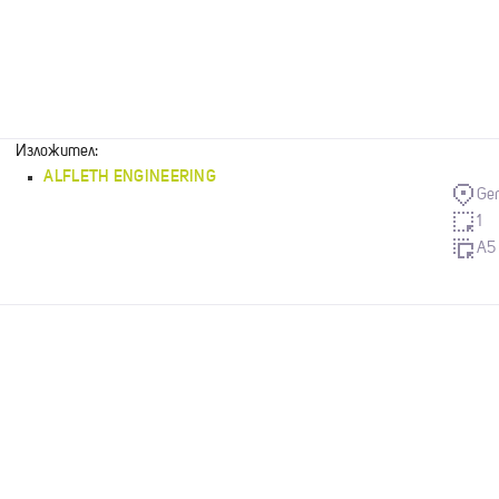
Изложител:
ALFLETH ENGINEERING
Ge
1
A5