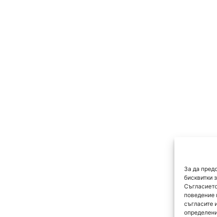
За да пред
бисквитки 
Съгласието
поведение 
съгласите 
определени