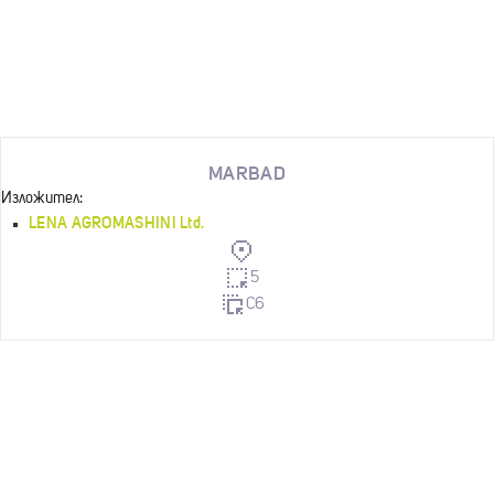
MARBAD
Изложител:
LENA AGROMASHINI Ltd.
5
C6