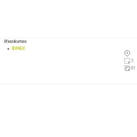
Изложител:
BIMEX
3
B1