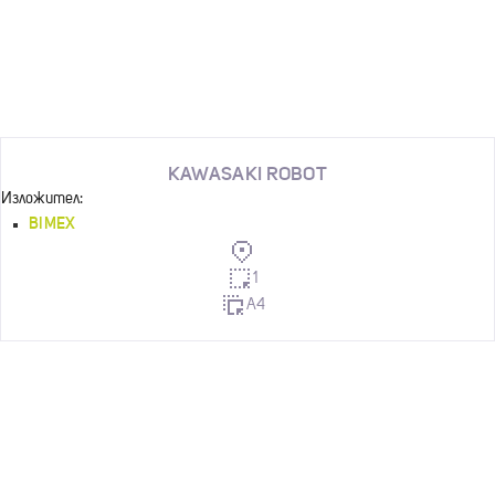
KAWASAKI ROBOT
Изложител:
BIMEX
1
A4