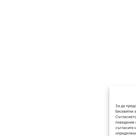
За да пред
бисквитки 
Съгласието
поведение 
съгласите 
определени