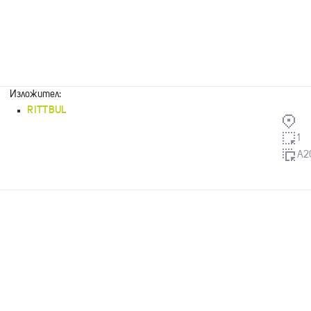
Изложител:
RITTBUL
1
A2