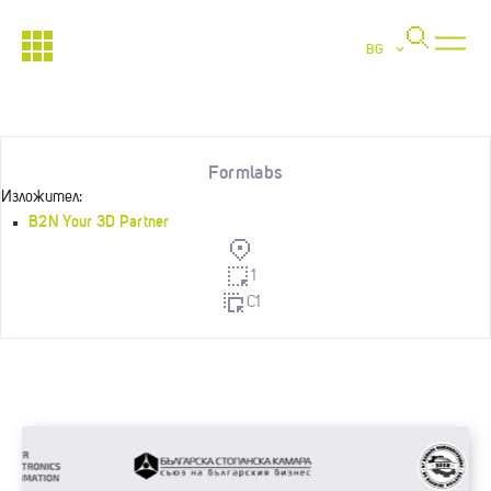
BG
Formlabs
Изложител:
B2N Your 3D Partner
1
C1