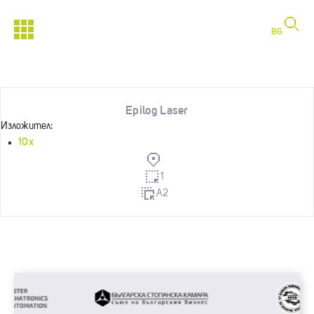
BG
Epilog Laser
Изложител:
10х
1
A2