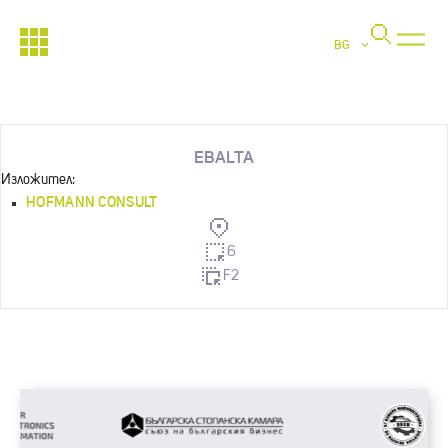
BG
EBALTA
Изложител:
HOFMANN CONSULT
6
F2