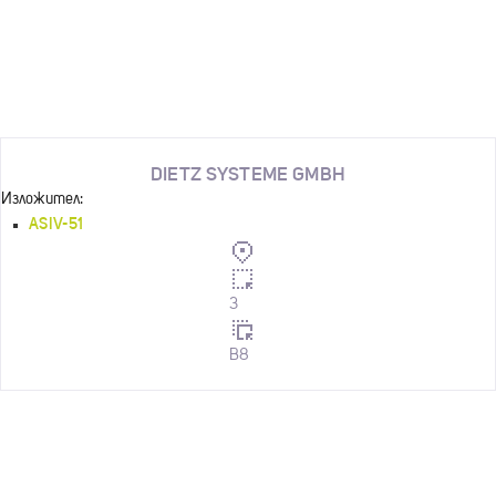
DIETZ SYSTEME GMBH
Изложител:
ASIV-51
3
B8