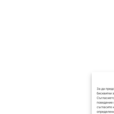
За да пред
бисквитки 
Съгласието
поведение 
съгласите 
определени