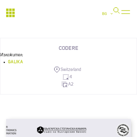
BG
CODERE
Изложител:
GALIKA
Switzerland
4
A2