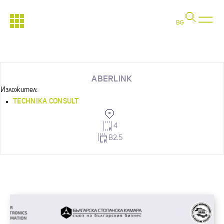
BG
ABERLINK
Изложител:
TECHNIKA CONSULT
4
B2.5