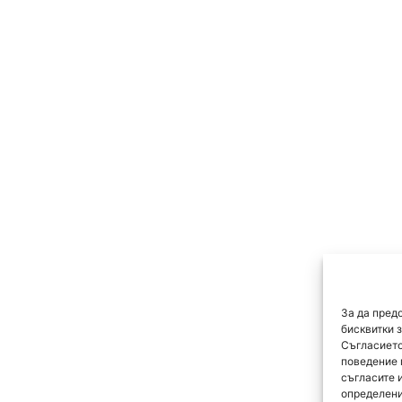
За да пред
бисквитки 
Съгласието
поведение 
съгласите 
определени