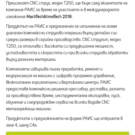
Прецизният CNC струг, модел Т250, ще бъде сред акцентите на
компания РАИС по време на участието ѝ в международното
MachTech&InnoTech 2018
изложение
.
Продуктът на РАИС е предназначен за изпълнение на голям
диапазон комплексни стругови операции върху детайли със
средни размери в серийно производство. CNC стругът, модел
Т250, се отличава с високата си продукционна мощност,
устойчивостта и скоростта си при всички стругови обработки
върху различни материали.
Компанията извършва пълна преработка, ремонт и
модернизация на машини с цифрово програмно управление,
включително хоризонтални и вертикални центри. РАИС
предоставя комплексни решения чрез избор, доставка, разчети
за производствено време, инструментална екипировка, пуск,
обучение и следпродажбен сервиз на всички видове CNC
металорежещи машини.
Продуктите и предложенията на фирма РАИС ще откриете в
зала 4, щанд С4а.