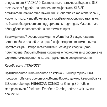
споделят от SPACECAD. Системата е напълно завършена SLS
технология в удобен за потребителя формат. SLS 3D
отпечатаните части с механични свойства са толкова здрави,
колкото тези, направени чрез използване на леене под налягане,
но без необходимост от поддържаща структура. Машината е
оборудване с патентована система за прах.
Зареждането? „Лесно зареждате Wematter Gravity с нашата
патентована опаковка за прах“, информират от компанията.
Прахът се рециклира и съхранява в Gravity за следващото
принтиране. Иновативната система е подходящ за изработка на
функционални прототипи, инструменти и резервни части.
Кодова дума „ТОЧНОСТ“
Прецизността и точността са ключови в индустриалните
процеси. Това са и две от основните високо ценени качествва на
3D лазер-скенера FREESCAN COMBO на Shining 3D. Това е
метрологичен 3D скенер FreeScan Combo, който е лек и лесно
преносим.