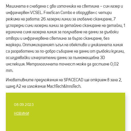
Машината е снабдена с два източника на светлина – син лазер и
инфрачервен VCSEL. FreeScan Combo е оборудван с четири
режима на работа: 26 лазерни линии за глобално сканиране, 7
успоредни сини лазерни линии за детайлно сканиране на детайли, 1
единична синя лазерна линия за получаване на данни за дълбоки
отвори и инфрачервена светлина за бързо сканиране, без
маркери. Оптимизираният ъгъл на обектива и уникалната линия
са разработени за по-добро събиране на данни от дълбоки кухини,
осигурявайки изчерпателни данни за пълномащабна 3D
инспекция. Метрологичната точност може да достигне 0,02
mm.
Иновативните предложения на SPACECAD ще открием в зала 2,
щанд А2 на изложение MachTech&InnoTech.
08.09.2023
НОВИНИ