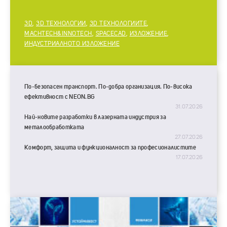
3D
,
3D ТЕХНОЛОГИИ
,
3D ТЕХНОЛОГИИТЕ
,
MACHTECH&INNOTECH
,
SPACECAD
,
ИЗЛОЖЕНИЕ
,
ИНДУСТРИАЛНОТО ИЗЛОЖЕНИЕ
По-безопасен транспорт. По-добра организация. По-висока
ефективност с NEON.BG
31.07.2026
Най-новите разработки в лазерната индустрия за
металообработката
27.07.2026
Комфорт, защита и функционалност за професионалистите
17.07.2026