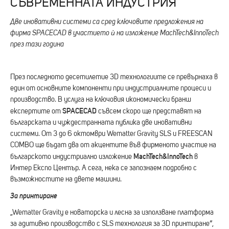
СЪВРЕМЕННАТА ИНДУСТРИЯ
Две иновативни системи са сред ключовите предложения на
фирма SPACECAD в участието
ѝ
на изложение MachTech&InnoTec
h
през тази година
През последното десетилетие 3D технологиите се превърнаха в
един от основните компоненти при индустриалните процеси и
производство. В услуга на ключовия икономически бранш
SPACECAD
експертите от
съвсем скоро ще представят на
българската и чуждестранната публика две иновативни
системи. От 3 до 6 октомври Wematter Gravity SLS и FREESCAN
COMBO ще бъдат два от акцентите във фирменото участие на
MachTech&InnoTech
българското индустриално изложение
в
Интер Експо Център. А сега, нека се запознаем подробно с
възможностите на двете машини.
За принтиране
„Wematter Gravity е новаторска и лесна за използване платформа
за адитивно производство с SLS технология за 3D принтиране“,