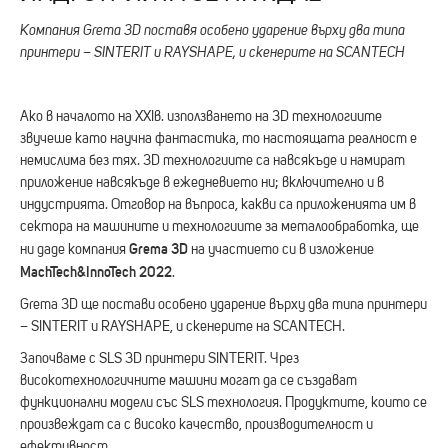
Компания Grema 3D поставя особено ударение върху два типа
принтери – SINTERIT и RAYSHAPE, и скенерите на SCANTECH
Ако в началото на XXIв. използването на 3D технологиите
звучеше като научна фантастика, то настоящата реалност е
немислима без тях. 3D технологиите са навсякъде и намират
приложение навсякъде в ежедневието ни; включително и в
индустрията. Отговор на въпроса, какви са приложенията им в
сектора на машините и технологиите за металообработка, ще
Grema 3D
ни даде компания
на участието си в изложение
MachTech&InnoTech 2022
.
Grema 3D ще постави особено ударение върху два типа принтери
– SINTERIT и RAYSHAPE, и скенерите на SCANTECH.
Започваме с SLS 3D принтери SINTERIT. Чрез
високотехнологичните машини могат да се създават
функционални модели със SLS технология. Продуктите, които се
произвеждат са с високо качество, производителност и
ефективност.