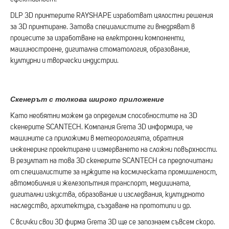
DLP 3D принтерите RAYSHAPE изработват цялостни решения
за 3D принтиране. Затова специалистите ги внедряват в
процесите за изработване на електронни компоненти,
машиностроене, дигитална стоматология, образование,
културни и творчески индустрии.
Скенерът с толкова широко приложение
Като необятни можем да определим способностите на 3D
скенерите SCANTECH. Компания Grema 3D информира, че
машините са приложими в метеорологията, обратния
инженеринг проектиране и измерването на сложни повърхности.
В резултат на това 3D скенерите SCANTECH са предпочитани
от специалистите за нуждите на космическата промишленост,
автомобилния и железопътния транспорт, медицината,
дигитални изкуства, образование и изследвания, културното
наследство, архитектура, създаване на прототипи и др.
С всички свои 3D фирма Grema 3D ще се запознаем съвсем скоро.