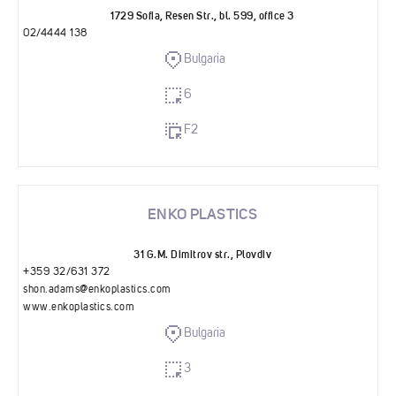
1729 Sofia, Resen Str., bl. 599, office 3
02/4444 138
Bulgaria
6
F2
ENKO PLASTICS
31 G.M. Dimitrov str., Plovdiv
+359 32/631 372
shon.adams@enkoplastics.com
www.enkoplastics.com
Bulgaria
3