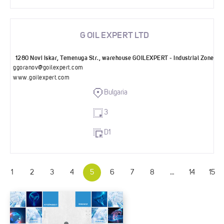
G OIL EXPERT LTD
1280 Novi Iskar, Temenuga Str., warehouse GOILEXPERT - Industrial Zone
ggoranov@goilexpert.com
www.goilexpert.com
Bulgaria
3
D1
1
2
3
4
5
6
7
8
…
14
15