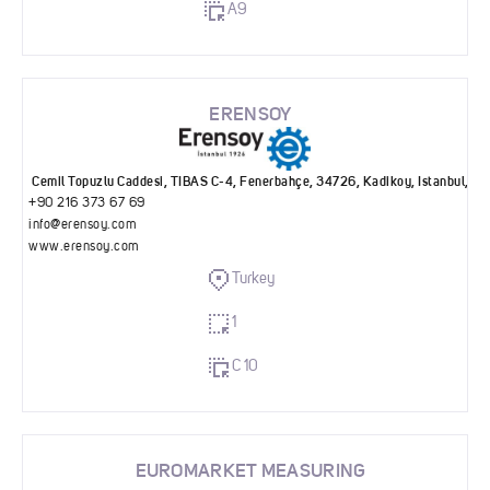
A9
ERENSOY
Cemil Topuzlu Caddesi, TIBAS C-4, Fenerbahçe, 34726, Kadikoy, Istanbul,
+90 216 373 67 69
info@erensoy.com
www.erensoy.com
Turkey
1
C 10
EUROMARKET MEASURING