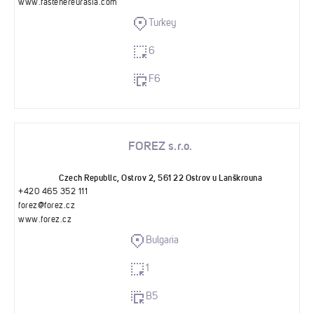
www.fastenereurasia.com
Turkey
6
F6
FOREZ s.r.o.
Czech Republic, Ostrov 2, 561 22 Ostrov u Lanškrouna
+420 465 352 111
forez@forez.cz
www.forez.cz
Bulgaria
1
B5