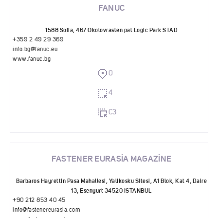
FANUC
1588 Sofia, 467 Okolovrasten pat Logic Park STAD
+359 2 49 29 369
info.bg@fanuc.eu
www.fanuc.bg
0
4
C3
FASTENER EURASİA MAGAZİNE
Barbaros Hayrettin Pasa Mahallesi, Yalikosku Sitesi, A1 Blok, Kat 4, Daire
13, Esenyurt 34520 ISTANBUL
+90 212 853 40 45
info@fastenereurasia.com