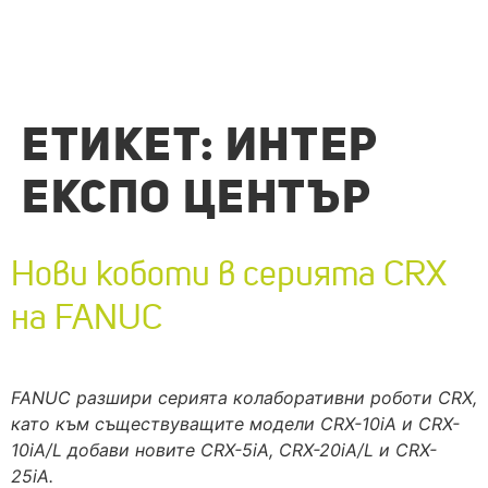
ЕТИКЕТ:
ИНТЕР
ЕКСПО ЦЕНТЪР
Нови коботи в серията CRX
на FANUC
FANUC разшири серията колаборативни роботи CRX,
като към съществуващите модели CRX-10iA и CRX-
10iA/L добави новите CRX-5iA, CRX-20iA/L и CRX-
25iA.