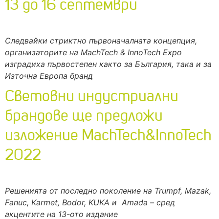
13 до 16 септември
Следвайки стриктно първоначалната концепция,
организаторите на MachTech & InnoTech Expo
изградиха първостепен както за България, така и за
Източна Европа бранд
Световни индустриални
брандове ще предложи
изложение MachTech&InnoTech
2022
Решенията от последно поколение на Trumpf, Mazak,
Fanuc, Karmet, Bodor, KUKA и Amada – сред
акцентите на 13-ото издание