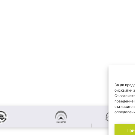
За да пред
бисквитки 
Съгласието
поведение 
съгласите 
определени
При