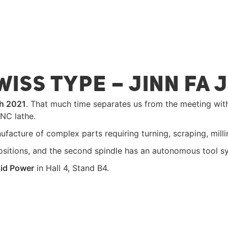
ISS TYPE – JINN FA 
h 2021
. That much time separates us from the meeting wit
NC lathe.
facture of complex parts requiring turning, scraping, milling
 positions, and the second spindle has an autonomous tool sy
uid Power
in Hall 4, Stand B4.