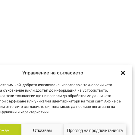
Управление на съгласието
оставим най-доброто изживяване, използваме технологии като
за съхранение и/или достъп до информация на устройството.
 за тези технологии ще ни позволи да обработваме данни като
при сърфиране или уникални идентификатори на този сайт. Ако не се
или оттеглите съгласието си, това може да повлияе негативно на
 функции и характеристики.
емам
Отказвам
Преглед на предпочитанията