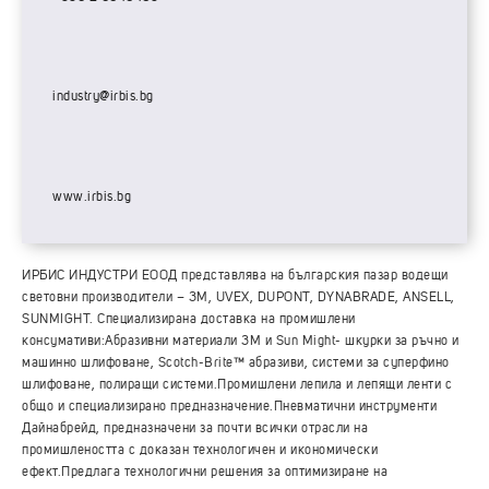
industry@irbis.bg
www.irbis.bg
ИРБИС ИНДУСТРИ ЕООД представлява на българския пазар водещи
световни производители – 3M, UVEX, DUPONT, DYNABRADE, ANSELL,
SUNMIGHT. Специализирана доставка на промишлени
консумативи:Абразивни материали 3M и Sun Might- шкурки за ръчно и
машинно шлифоване, Scotch-Brite™ абразиви, системи за суперфино
шлифоване, полиращи системи.Промишлени лепила и лепящи ленти с
общо и специализирано предназначение.Пневматични инструменти
Дайнабрейд, предназначени за почти всички отрасли на
промишлеността с доказан технологичен и икономически
ефект.Предлага технологични решения за оптимизиране на