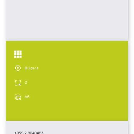
Bulgaria
2
A6
+359 2 9040463