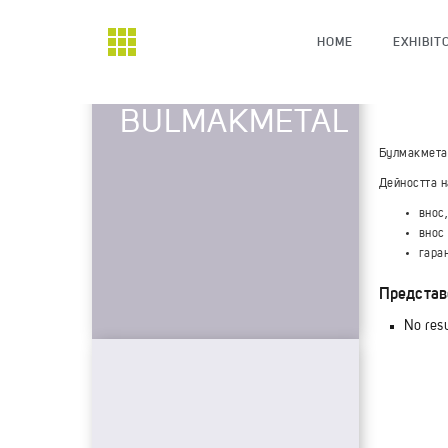
HOME
EXHIBIT
BULMAKMETAL
Булмакметал
Дейността н
внос
внос
гара
Представ
No resu