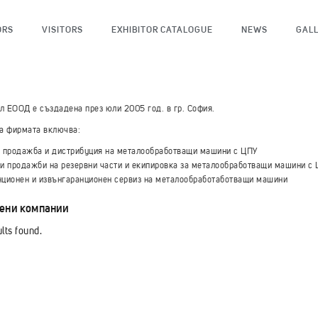
ORS
VISITORS
EXHIBITOR CATALOGUE
NEWS
GAL
 ЕООД е създадена през юли 2005 год. в гр. София.
а фирмата включва:
, продажба и дистрибуция на металообработващи машини с ЦПУ
 и продажби на резервни части и екипировка за металообработващи машини с
нционен и извънгаранционен сервиз на металообработаботващи машини
ени компании
lts found.