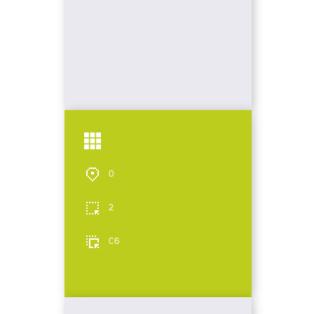
0
2
C6