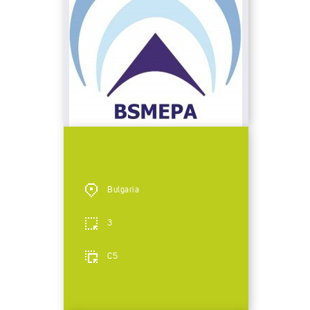
Bulgaria
3
C5