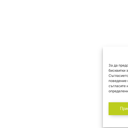
За да пред
бисквитки 
Съгласието
поведение 
съгласите 
определени
При