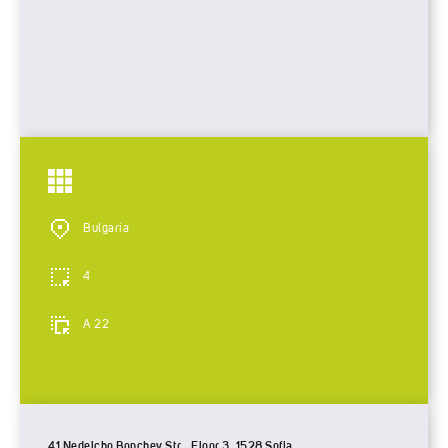
Bulgaria
4
A 22
41 Nedelcho Bonchev Str., Floor 3, 1528 Sofia