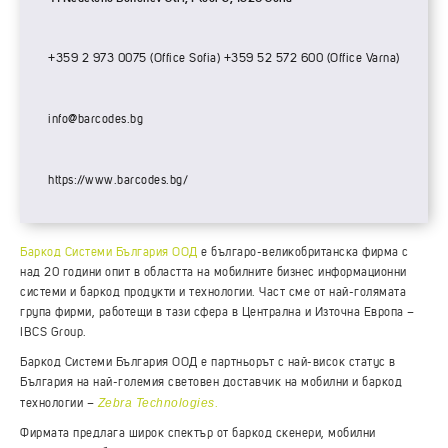
+359 2 973 0075 (Office Sofia) +359 52 572 600 (Office Varna)
info@barcodes.bg
https://www.barcodes.bg/
Баркод Системи България ООД
е българо-великобританска фирма с
над 20 години опит в областта на мобилните бизнес информационни
системи и баркод продукти и технологии. Част сме от най-голямата
група фирми, работещи в тази сфера в Централна и Източна Европа –
IBCS Group.
Баркод Системи България ООД е партньорът с най-висок статус в
България на най-големия световен доставчик на мобилни и баркод
Zebra Technologies
технологии –
.
Фирмата предлага широк спектър от баркод скенери, мобилни