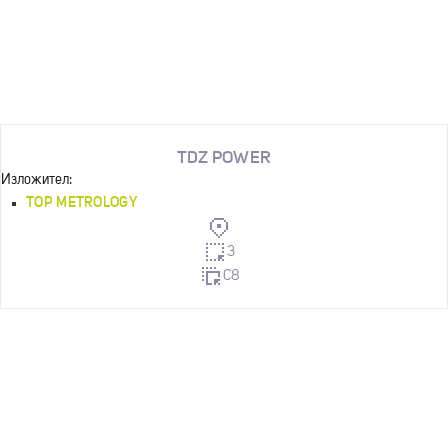
TDZ POWER
Изложител:
TOP METROLOGY
3
C8