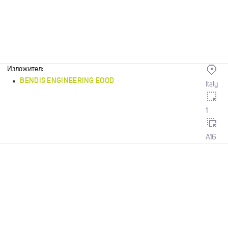
Изложител:
BENDIS ENGINEERING ЕООD
Italy
1
A16