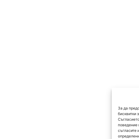
За да пред
бисквитки 
Съгласието
поведение 
съгласите 
определени