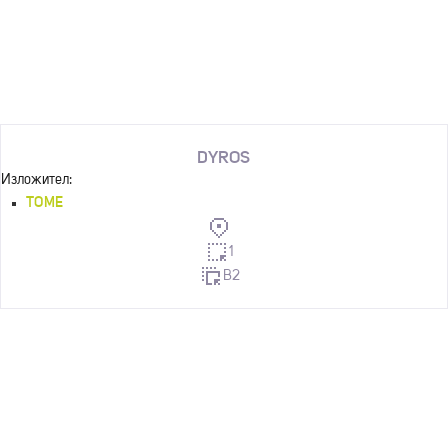
DYROS
Изложител:
TOME
1
B2