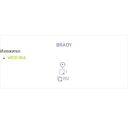
BRADY
Изложител:
WEID-BUL
1
B12