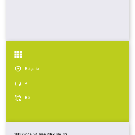
Bulgaria
4
B5
1606 Sofia, St. Ivan Rilski No. 42