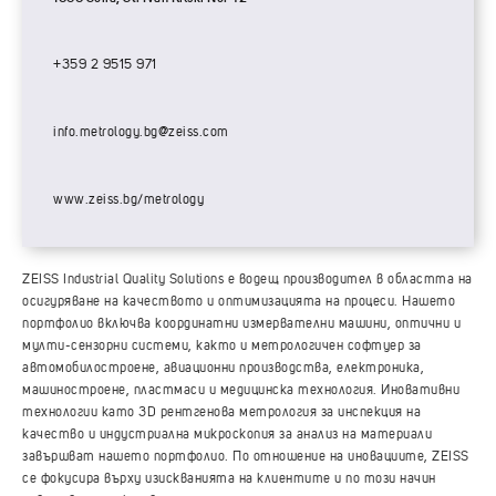
+359 2 9515 971
info.metrology.bg@zeiss.com
www.zeiss.bg/metrology
ZEISS Industrial Quality Solutions е водещ производител в областта на
осигуряване на качеството и оптимизацията на процеси. Нашето
портфолио включва координатни измервателни машини, оптични и
мулти-сензорни системи, както и метрологичен софтуер за
автомобилостроене, авиационни производства, електроника,
машиностроене, пластмаси и медицинска технология. Иновативни
технологии като 3D рентгенова метрология за инспекция на
качество и индустриална микроскопия за анализ на материали
завършват нашето портфолио. По отношение на иновациите, ZEISS
се фокусира върху изискванията на клиентите и по този начин